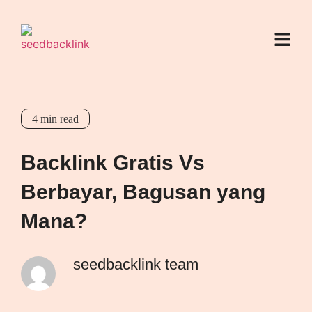
4
min read
Backlink Gratis Vs
Berbayar, Bagusan yang
Mana?
seedbacklink team