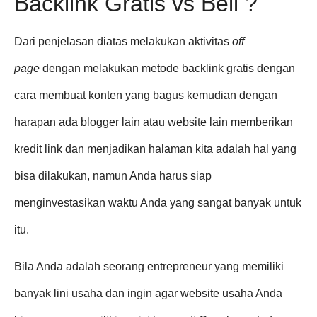
Backlink Gratis vs Beli ?
Dari penjelasan diatas melakukan aktivitas
off
page
dengan melakukan metode backlink gratis dengan
cara membuat konten yang bagus kemudian dengan
harapan ada blogger lain atau website lain memberikan
kredit link dan menjadikan halaman kita adalah hal yang
bisa dilakukan, namun Anda harus siap
menginvestasikan waktu Anda yang sangat banyak untuk
itu.
Bila Anda adalah seorang entrepreneur yang memiliki
banyak lini usaha dan ingin agar website usaha Anda