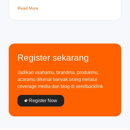
Read More
Register sekarang
Jadikan usahamu, brandmu, produkmu,
acaramu dikenal banyak orang melalui
coverage media dan blog di seedbacklink
Register Now