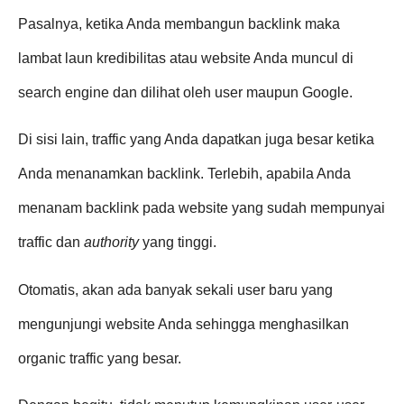
Pasalnya, ketika Anda membangun backlink maka
lambat laun kredibilitas atau website Anda muncul di
search engine dan dilihat oleh user maupun Google.
Di sisi lain, traffic yang Anda dapatkan juga besar ketika
Anda menanamkan backlink. Terlebih, apabila Anda
menanam backlink pada website yang sudah mempunyai
traffic dan
authority
yang tinggi.
Otomatis, akan ada banyak sekali user baru yang
mengunjungi website Anda sehingga menghasilkan
organic traffic yang besar.