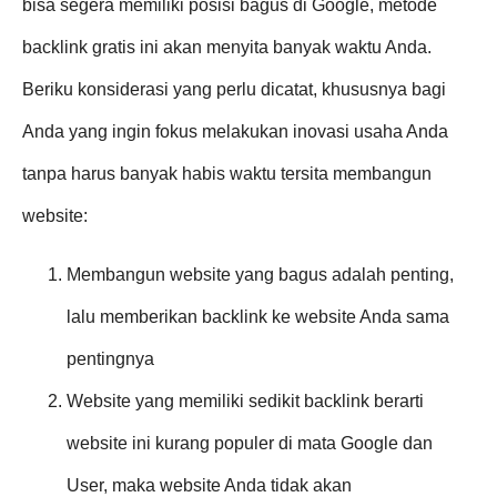
bisa segera memiliki posisi bagus di Google, metode
backlink gratis ini akan menyita banyak waktu Anda.
Beriku konsiderasi yang perlu dicatat, khususnya bagi
Anda yang ingin fokus melakukan inovasi usaha Anda
tanpa harus banyak habis waktu tersita membangun
website:
Membangun website yang bagus adalah penting,
lalu memberikan backlink ke website Anda sama
pentingnya
Website yang memiliki sedikit backlink berarti
website ini kurang populer di mata Google dan
User, maka website Anda tidak akan