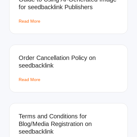
for seedbacklink Publishers
Read More
Order Cancellation Policy on
seedbacklink
Read More
Terms and Conditions for
Blog/Media Registration on
seedbacklink