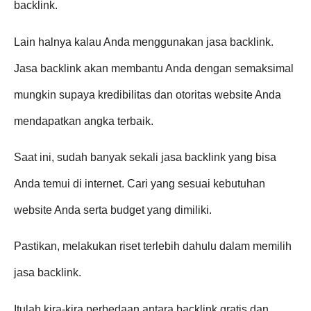
backlink.
Lain halnya kalau Anda menggunakan jasa backlink.
Jasa backlink akan membantu Anda dengan semaksimal
mungkin supaya kredibilitas dan otoritas website Anda
mendapatkan angka terbaik.
Saat ini, sudah banyak sekali jasa backlink yang bisa
Anda temui di internet. Cari yang sesuai kebutuhan
website Anda serta budget yang dimiliki.
Pastikan, melakukan riset terlebih dahulu dalam memilih
jasa backlink.
Itulah kira-kira perbedaan antara backlink gratis dan