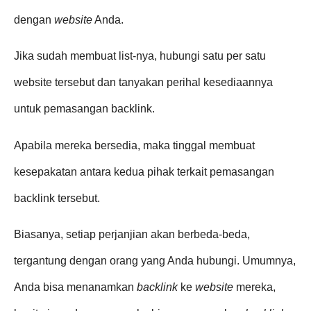
dengan
website
Anda.
Jika sudah membuat list-nya, hubungi satu per satu
website tersebut dan tanyakan perihal kesediaannya
untuk pemasangan backlink.
Apabila mereka bersedia, maka tinggal membuat
kesepakatan antara kedua pihak terkait pemasangan
backlink tersebut.
Biasanya, setiap perjanjian akan berbeda-beda,
tergantung dengan orang yang Anda hubungi. Umumnya,
Anda bisa menanamkan
backlink
ke
website
mereka,