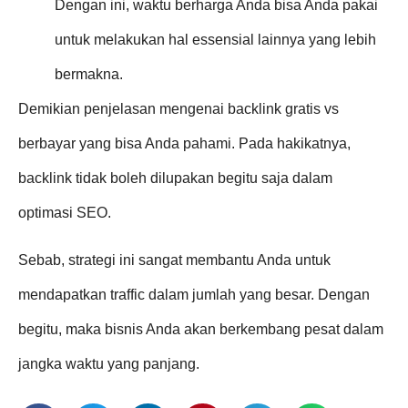
Dengan ini, waktu berharga Anda bisa Anda pakai
untuk melakukan hal essensial lainnya yang lebih
bermakna.
Demikian penjelasan mengenai backlink gratis vs
berbayar yang bisa Anda pahami. Pada hakikatnya,
backlink tidak boleh dilupakan begitu saja dalam
optimasi SEO.
Sebab, strategi ini sangat membantu Anda untuk
mendapatkan traffic dalam jumlah yang besar. Dengan
begitu, maka bisnis Anda akan berkembang pesat dalam
jangka waktu yang panjang.